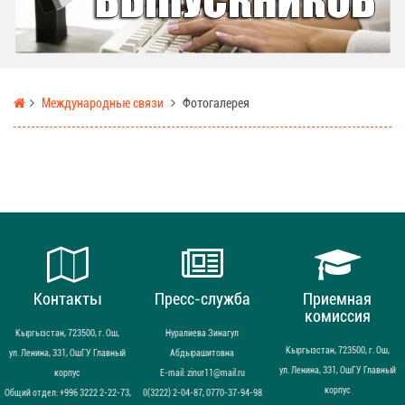
Международные связи
Фотогалерея
Контакты
Пресс-служба
Приемная
комиссия
Кыргызстан, 723500, г. Ош,
Нуралиева Зинагул
Кыргызстан, 723500, г. Ош,
ул. Ленина, 331, ОшГУ Главный
Абдырашитовна
ул. Ленина, 331, ОшГУ Главный
корпус
Е-mail: zinur11@mail.ru
корпус
Общий отдел: +996 3222 2-22-73,
0(3222) 2-04-87, 0770-37-94-98