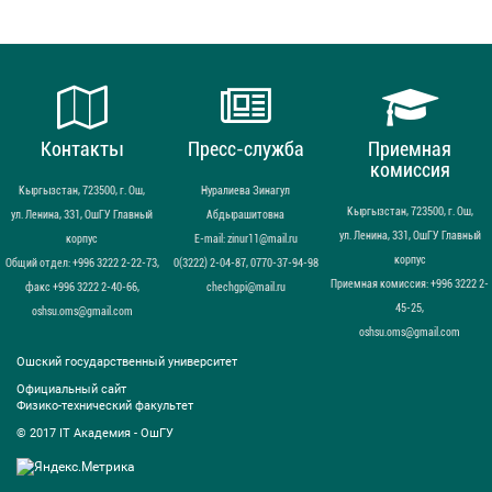
Контакты
Пресс-служба
Приемная
комиссия
Кыргызстан, 723500, г. Ош,
Нуралиева Зинагул
Кыргызстан, 723500, г. Ош,
ул. Ленина, 331, ОшГУ Главный
Абдырашитовна
ул. Ленина, 331, ОшГУ Главный
корпус
Е-mail: zinur11@mail.ru
корпус
Общий отдел: +996 3222 2-22-73,
0(3222) 2-04-87, 0770-37-94-98
Приемная комиссия: +996 3222 2-
факс +996 3222 2-40-66,
chechgpi@mail.ru
45-25,
oshsu.oms@gmail.com
oshsu.oms@gmail.com
Ошский государственный университет
Официальный сайт
Физико-технический факультет
© 2017 IT Академия - OшГУ