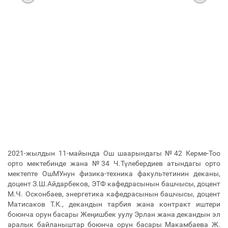
2021-жылдын 11-майында Ош шаарындагы №42 Керме-Тоо
орто мектебинде жана №34 Ч.Түлебердиев атындагы орто
мектепте ОшМУнун физика-техника факультетинин деканы,
доцент З.Ш.Айдарбеков, ЭТФ кафедрасынын башчысы, доцент
М.Ч. Осконбаев, энергетика кафедрасынын башчысы, доцент
Матисаков Т.К., декандын тарбия жана контракт иштери
боюнча орун басары Жеңишбек уулу Эрлан жана декандын эл
аралык байланыштар боюнча орун басары Макамбаева Ж.