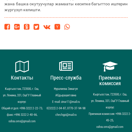
жана башка окутуучулар жамааты кесипке багыттоо иштерин
жүргүзүп келишти.
Контакты
Пресс-служба
Приемная
комиссия
Кыргызстан, 723500, г. Ош,
Нуралиева Зинагул
Кыргызстан, 723500, г. Ош,
ул. Ленина, 331, ОшГУ Главный
Абдырашитовна
ул. Ленина, 331, ОшГУ Главный
корпус
Е-mail: zinur11@mail.ru
корпус
Общий отдел: +996 3222 2-22-73,
0(3222) 2-04-87, 0770-37-94-98
Приемная комиссия: +996 3222 2-
факс +996 3222 2-40-66,
chechgpi@mail.ru
45-25,
oshsu.oms@gmail.com
oshsu.oms@gmail.com